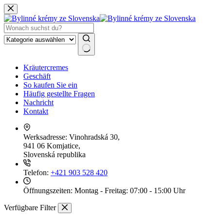
Zum
Inhalt
springen
Keine
Kräutercremes
Ergebnisse
Geschäft
So kaufen Sie ein
Häufig gestellte Fragen
Nachricht
Kontakt
Werksadresse:
Vinohradská 30,
941 06 Komjatice,
Slovenská republika
Telefon:
+421 903 528 420
Öffnungszeiten:
Montag - Freitag: 07:00 - 15:00 Uhr
Verfügbare Filter