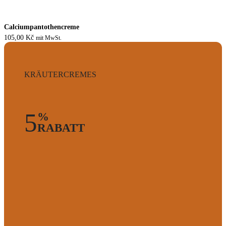
Calciumpantothencreme
105,00
Kč
mit MwSt.
KRÄUTERCREMES
5
%
RABATT