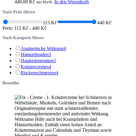
440,00
Kč
In den Warenkorb
mit MwSt.
Nach Preis filtern
115 Kč
440 Kč
Preis:
115 Kč
-
440 Kč
Nach Kategorie filtern
Analgetische Wirkung
4
Hämorrhoiden
3
Hautregeneration
1
Kräutercremes
4
Rückenschmerzen
4
Bestseller