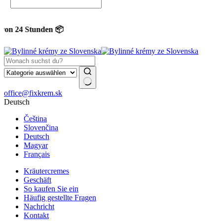
24 Stunden 📦
Keine
office@fixkrem.sk
Ergebnisse
Deutsch
Čeština
Slovenčina
Deutsch
Magyar
Français
Kräutercremes
Geschäft
So kaufen Sie ein
Häufig gestellte Fragen
Nachricht
Kontakt