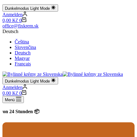
Dunkelmodus
Light Mode
Anmelden
Warenkorb
0,00
Kč
0
office@fixkrem.sk
Deutsch
Čeština
Slovenčina
Deutsch
Magyar
Français
Dunkelmodus
Light Mode
Anmelden
Warenkorb
0,00
Kč
0
Menü
24 Stunden 📦