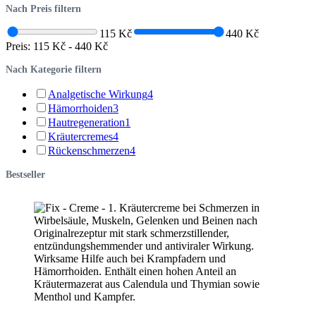
Nach Preis filtern
115 Kč
440 Kč
Preis:
115 Kč
-
440 Kč
Nach Kategorie filtern
Analgetische Wirkung
4
Hämorrhoiden
3
Hautregeneration
1
Kräutercremes
4
Rückenschmerzen
4
Bestseller