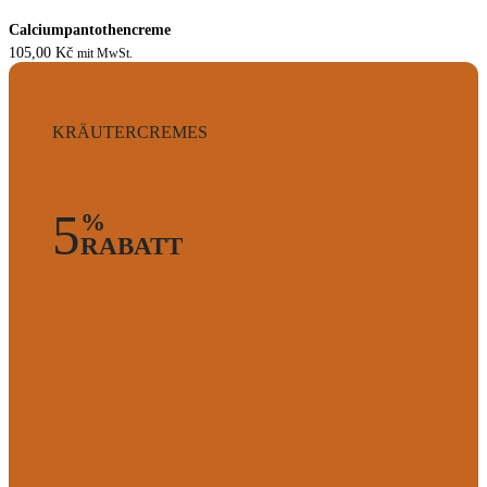
Calciumpantothencreme
105,00
Kč
mit MwSt.
KRÄUTERCREMES
5
%
RABATT