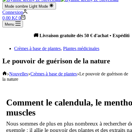
Mode sombre
Light Mode
Connexion
Panier
0,00
Kč
0
d’achat
Menu
🚚 Livraison gratuite dès 50 € d'achat • Expédition sous 
Crèmes à base de plantes
,
Plantes médicinales
Le pouvoir de guérison de la nature
Accueil
Nouvelles
Crèmes à base de plantes
Le pouvoir de guérison de
la nature
Comment le calendula, le menthol
muscles
Nous sommes de plus en plus nombreux à rechercher des
exemple : il allie le pouvoir des plantes et des extraits 