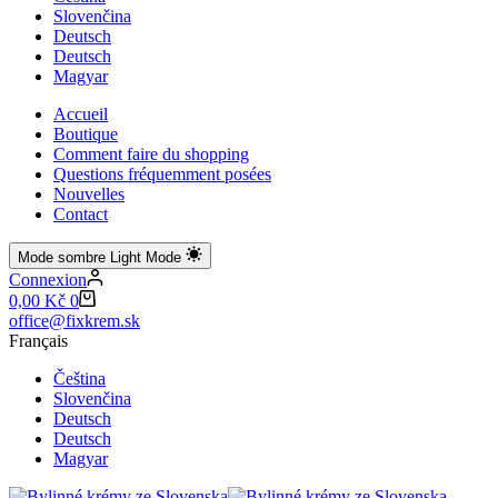
Slovenčina
Deutsch
Deutsch
Magyar
Accueil
Boutique
Comment faire du shopping
Questions fréquemment posées
Nouvelles
Contact
Mode sombre
Light Mode
Connexion
Panier
0,00
Kč
0
d’achat
office@fixkrem.sk
Français
Čeština
Slovenčina
Deutsch
Deutsch
Magyar