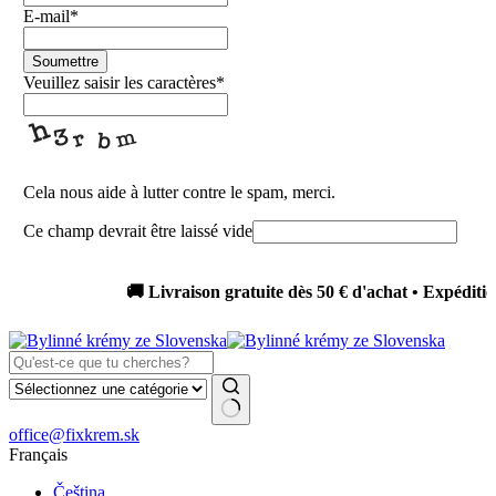
E-mail
*
Soumettre
Veuillez saisir les caractères
*
Cela nous aide à lutter contre le spam, merci.
Ce champ devrait être laissé vide
🚚 Livraison gratuite dès 50 € d'achat • Expédition sous 
Aucun
office@fixkrem.sk
résultat
Français
Čeština