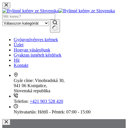
Skip
to
content
No
Gyógynövényes krémek
results
Üzlet
Hogyan vásároljunk
Gyakran ismételt kérdések
Hír
Kontakt
Gyár címe:
Vinohradská 30,
941 06 Komjatice,
Slovenská republika
Telefon:
+421 903 528 420
Nyitvatartás:
Hétfő - Péntek: 07:00 - 15:00