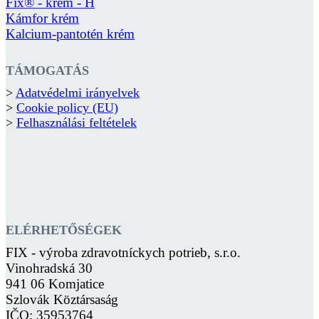
Fix® - krém - H
Kámfor krém
Kalcium-pantotén krém
TÁMOGATÁS
>
Adatvédelmi irányelvek
>
Cookie policy (EU)
>
Felhasználási feltételek
ELÉRHETŐSÉGEK
FIX - výroba zdravotníckych potrieb, s.r.o.
Vinohradská 30
941 06 Komjatice
Szlovák Köztársaság
IČO: 35953764