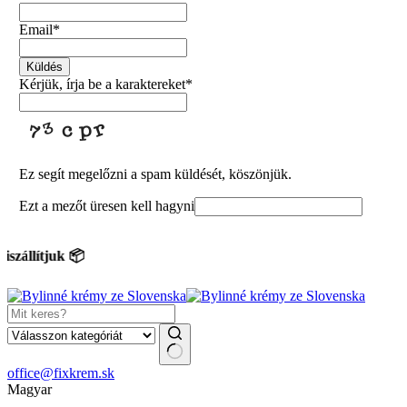
Email
*
Küldés
Kérjük, írja be a karaktereket
*
Ez segít megelőzni a spam küldését, köszönjük.
Ezt a mezőt üresen kell hagyni
zállítjuk 📦
No
office@fixkrem.sk
results
Magyar