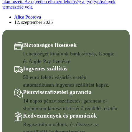
Alica Poorova
12. szeptember 2025
Biztonságos fizetések
Lehetőséget kínálunk bankkártyás, Google
és Apple Pay fizetésre
Ingyenes szállítás
50 euró feletti vásárlás esetén
automatikusan ingyenes szállítást kapsz.
Pénzvisszafizetési garancia
14 napos pénzvisszafizetési garancia e-
shopunkon keresztül történő rendelés esetén
Kedvezmények és promóciók
Regisztráljon nálunk, és élvezze az
egyedülálló kedvezményeket