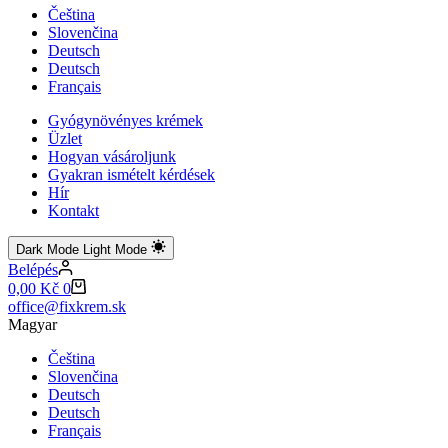
Čeština
Slovenčina
Deutsch
Deutsch
Français
Gyógynövényes krémek
Üzlet
Hogyan vásároljunk
Gyakran ismételt kérdések
Hír
Kontakt
Dark Mode
Light Mode
Belépés
Shopping
0,00
Kč
0
cart
office@fixkrem.sk
Magyar
Čeština
Slovenčina
Deutsch
Deutsch
Français