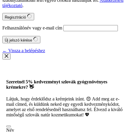
szabályzatunkban leírt egyéb célokra használjuk fel.
Adatkezelési
tájékoztató
.
Regisztráció
Felhasználónév vagy e-mail cím
Új jelszó kérése
← Vissza a belépéshez
Szeretnél 5% kedvezményt szlovák gyógynövényes
krémekre? 👋
Látjuk, hogy érdeklődsz a krémjeink iránt. 😍 Add meg az e-
mail címed, és küldünk neked egy egyedi kedvezménykódot,
amelyet az első rendelésednél használhatsz fel. Élvezd a kiváló
minőségű szlovák natúr kozmetikumokat! 💖
Név