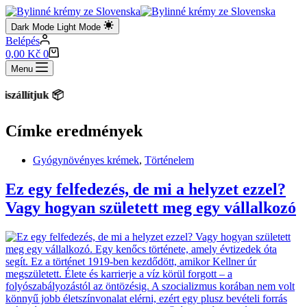
Dark Mode
Light Mode
Belépés
Shopping
0,00
Kč
0
cart
Menu
zállítjuk 📦
Címke
eredmények
Gyógynövényes krémek
,
Történelem
Ez egy felfedezés, de mi a helyzet ezzel?
Vagy hogyan született meg egy vállalkozó