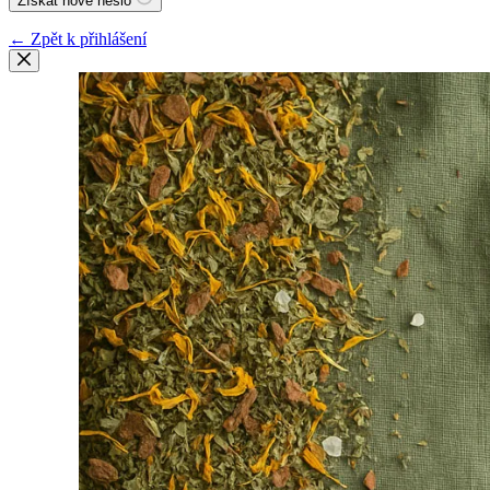
Získat nové heslo
← Zpět k přihlášení