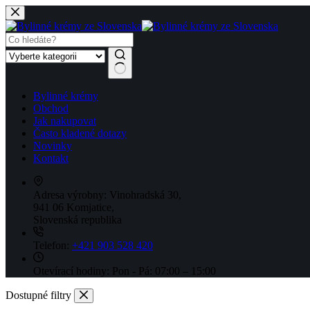
Skip
to
content
No
Bylinné krémy
results
Obchod
Jak nakupovat
Často kladené dotazy
Novinky
Kontakt
Adresa výrobny:
Vinohradská 30,
941 06 Komjatice,
Slovenská republika
Telefon:
+421 903 528 420
Otevírací hodiny:
Pon - Pá: 07:00 – 15:00
Dostupné filtry