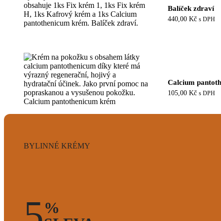
Balíček zdraví
440,00
Kč
s DPH
Calcium pantot
105,00
Kč
s DPH
BYLINNÉ KRÉMY
5
%