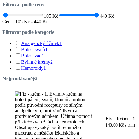
Filtrovat podle ceny
105 Kč
440 Kč
Cena:
105 Kč
-
440 Kč
Filtrovat podle kategorie
Analgetický účinek
1
Bolest svalů
1
Bolest zad
1
Bylinné krémy
2
Hemoroidy
1
Nejprodávanější
Fix – krém – 1
140,00
Kč
s DPH