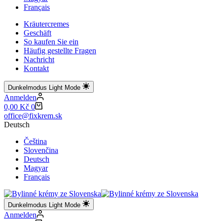
Français
Kräutercremes
Geschäft
So kaufen Sie ein
Häufig gestellte Fragen
Nachricht
Kontakt
Dunkelmodus
Light Mode
Anmelden
Warenkorb
0,00
Kč
0
office@fixkrem.sk
Deutsch
Čeština
Slovenčina
Deutsch
Magyar
Français
Dunkelmodus
Light Mode
Anmelden