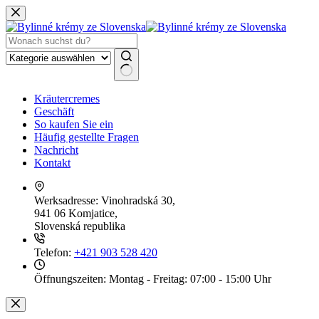
Zum
Inhalt
springen
Keine
Kräutercremes
Ergebnisse
Geschäft
So kaufen Sie ein
Häufig gestellte Fragen
Nachricht
Kontakt
Werksadresse:
Vinohradská 30,
941 06 Komjatice,
Slovenská republika
Telefon:
+421 903 528 420
Öffnungszeiten:
Montag - Freitag: 07:00 - 15:00 Uhr