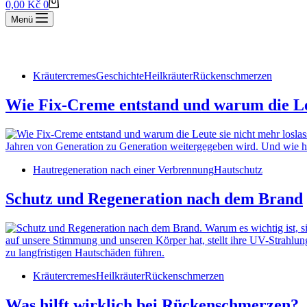
Warenkorb
0,00
Kč
0
Menü
🚚 K
Kräutercremes
Geschichte
Heilkräuter
Rückenschmerzen
Wie Fix-Creme entstand und warum die Leu
Hautregeneration nach einer Verbrennung
Hautschutz
Schutz und Regeneration nach dem Brand
Kräutercremes
Heilkräuter
Rückenschmerzen
Was hilft wirklich bei Rückenschmerzen?