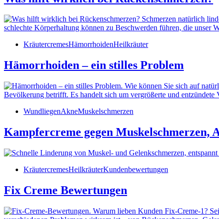
Kräutercremes
Hämorrhoiden
Heilkräuter
Hämorrhoiden – ein stilles Problem
Wundliegen
Akne
Muskelschmerzen
Kampfercreme gegen Muskelschmerzen, 
Kräutercremes
Heilkräuter
Kundenbewertungen
Fix Creme Bewertungen