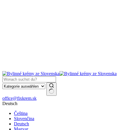
🚚 K
Keine
office@fixkrem.sk
Ergebnisse
Deutsch
Čeština
Slovenčina
Deutsch
Magyar