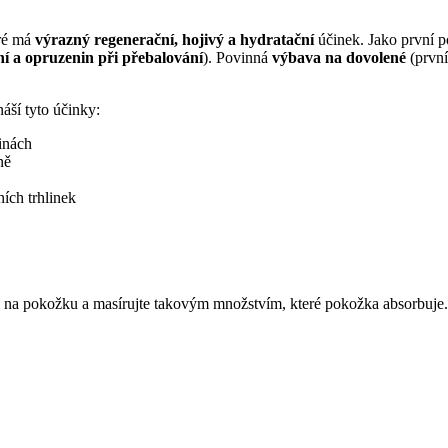
ré má
výrazný regenerační, hojivý a hydratační
účinek. Jako první
ní a opruzenin při přebalování
). Povinná
výbava na dovolené
(prvn
áší tyto účinky:
ninách
ně
ích trhlinek
e na pokožku a masírujte takovým množstvím, které pokožka absorbuje.