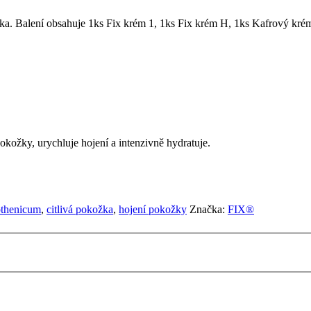
kožky, urychluje hojení a intenzivně hydratuje.
othenicum
,
citlivá pokožka
,
hojení pokožky
Značka:
FIX®