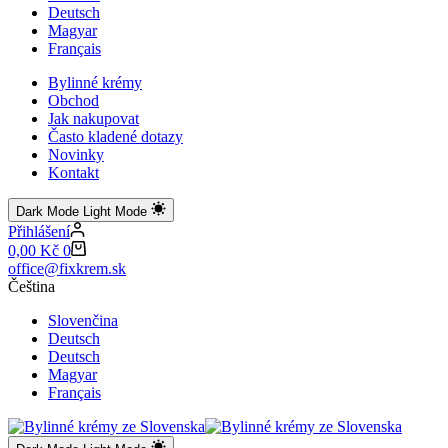
Deutsch
Magyar
Français
Bylinné krémy
Obchod
Jak nakupovat
Často kladené dotazy
Novinky
Kontakt
Dark Mode
Light Mode
Přihlášení
Shopping
0,00
Kč
0
cart
office@fixkrem.sk
Čeština
Slovenčina
Deutsch
Deutsch
Magyar
Français