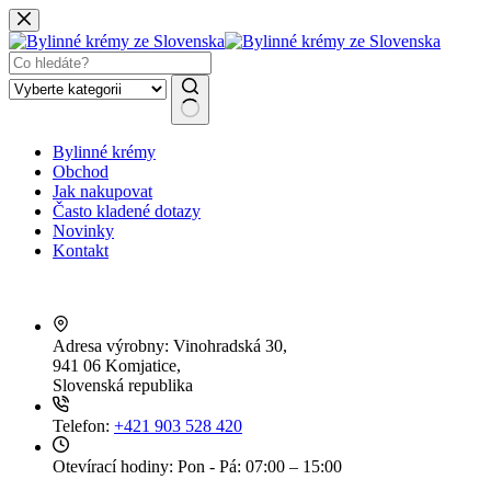
Skip
to
content
No
Bylinné krémy
results
Obchod
Jak nakupovat
Často kladené dotazy
Novinky
Kontakt
Adresa výrobny:
Vinohradská 30,
941 06 Komjatice,
Slovenská republika
Telefon:
+421 903 528 420
Otevírací hodiny:
Pon - Pá: 07:00 – 15:00