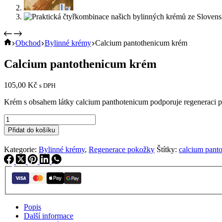
Home
Obchod
Bylinné krémy
Calcium pantothenicum krém
Calcium pantothenicum krém
105,00
Kč
s DPH
Krém s obsahem látky calcium panthotenicum podporuje regeneraci po
Calcium
pantothenicum
Přidat do košíku
krém
množství
Kategorie:
Bylinné krémy
,
Regenerace pokožky
Štítky:
calcium pant
Popis
Další informace