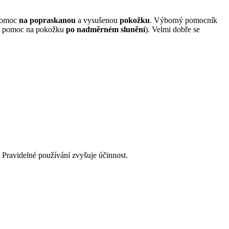
 pomoc
na popraskanou
a vysušenou
pokožku
. Výborný pomocník
í pomoc na pokožku
po nadměrném slunění
). Velmi dobře se
 Pravidelné používání zvyšuje účinnost.